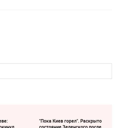
еве:
"Пока Киев горел". Раскрыто
окинул
состояние Зеленского после