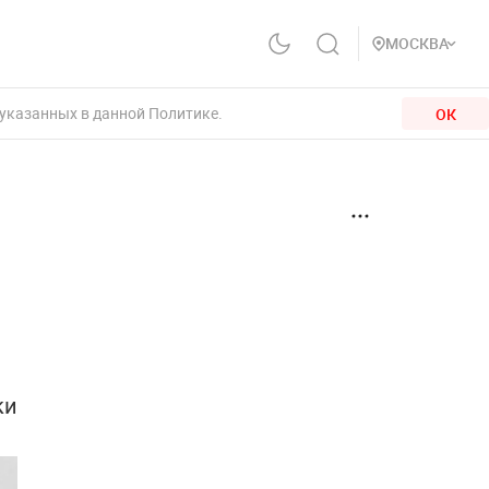
МОСКВА
 указанных в данной Политике.
ОК
й
ки