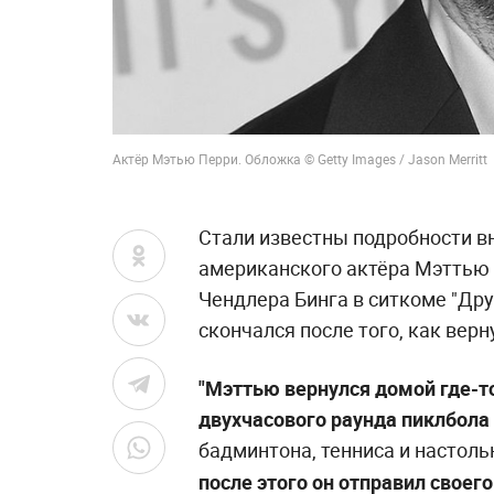
Актёр Мэтью Перри. Обложка © Getty Images / Jason Merritt
Стали известны подробности в
американского актёра Мэттью 
Чендлера Бинга в ситкоме "Др
скончался после того, как верн
"Мэттью вернулся домой где-то
двухчасового раунда пиклбола
бадминтона, тенниса и настоль
после этого он отправил своег