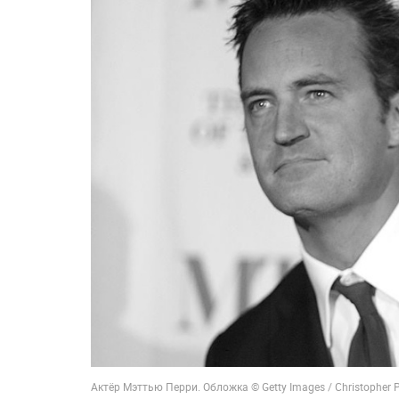
Актёр Мэттью Перри. Обложка © Getty Images / Christopher 