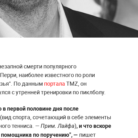
незапной смерти популярного
Перри, наиболее известного по роли
узья". По данным
портала
TMZ, он
улся с утренней тренировки по пиклболу.
 в первой половине дня после
(вид спорта, сочетающий в себе элементы
ного тенниса. —
)
, и что вскоре
Прим. Лайфа
о помощника по поручению", —
пишет