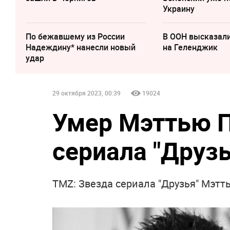
Украину
По бежавшему из России
В ООН высказали
Надеждину* нанесли новый
на Геленджик
удар
29 октября 2023, 00:39
19024
Умер Мэттью П
сериала "Друзь
TMZ: Звезда сериала "Друзья" Мэтт