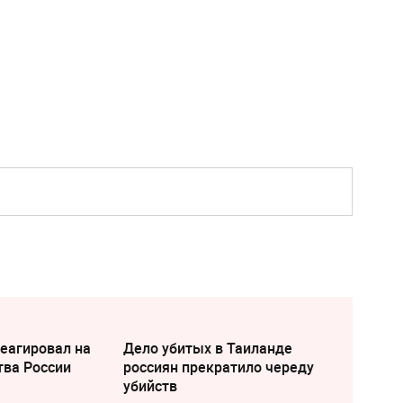
еагировал на
Дело убитых в Таиланде
тва России
россиян прекратило череду
убийств