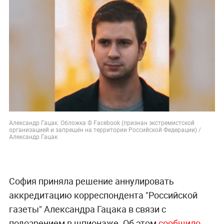
Александр Гацак. Обложка © Facebook (признан экстремистской
организацией и запрещён на территории Российской Федерации) /
Александр Гацак
София приняла решение аннулировать
аккредитацию корреспондента "Российской
газеты" Александра Гацака в связи с
подозрением в шпионаже. Об этом
сообщило