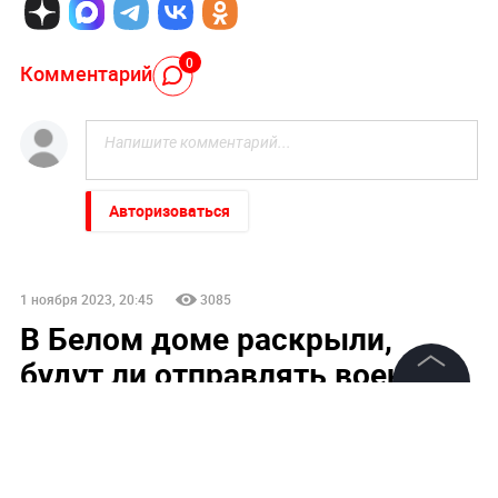
0
Комментарий
Авторизоваться
1 ноября 2023, 20:45
3085
В Белом доме раскрыли,
будут ли отправлять военных
в сектор Газа
©
2026
News Media Holding.
Все права защищены
США не намерены направлять военных в сектор Газа
ни сейчас, ни в дальнейшем