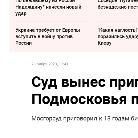
По бежавшему из России
Соседов: Пугаче
Надеждину* нанесли новый
безнадежно пос
удар
Украина требует от Европы
"Какая наглость!
вступить в войну против
поразились удар
России
Киеву
2 ноября 2023, 11:41
Суд вынес при
Подмосковья п
Мосгорсуд приговорил к 13 годам б