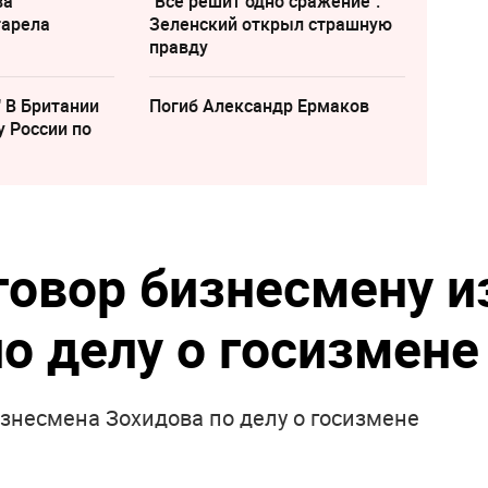
ва
"Все решит одно сражение".
тарела
Зеленский открыл страшную
правду
" В Британии
Погиб Александр Ермаков
у России по
говор бизнесмену и
о делу о госизмене
изнесмена Зохидова по делу о госизмене