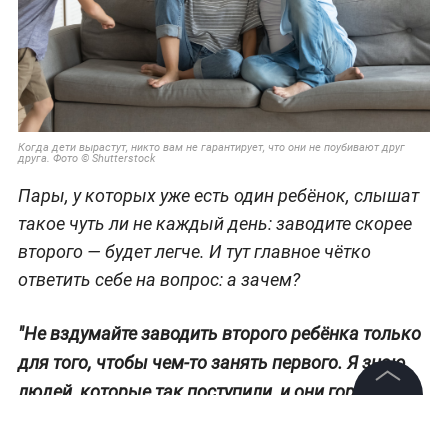
Когда дети вырастут, никто вам не гарантирует, что они не поубивают друг
друга. Фото © Shutterstock
Пары, у которых уже есть один ребёнок, слышат
такое чуть ли не каждый день: заводите скорее
второго — будет легче. И тут главное чётко
ответить себе на вопрос: а зачем?
"Не вздумайте заводить второго ребёнка только
для того, чтобы чем-то занять первого. Я знаю
людей, которые так поступили, и они горько
,
—
пожалели об этом"
Nikki-j.
©
2026
News Media Holding.
Все права защищены