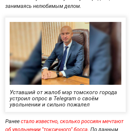
занимаясь нелюбимым делом.
Уставший от жалоб мэр томского города
устроил опрос в Telegram о своём
увольнении и сильно пожалел
Ранее
стало известно, сколько россиян мечтают
об увольнении "токсичного" босса.
По данным