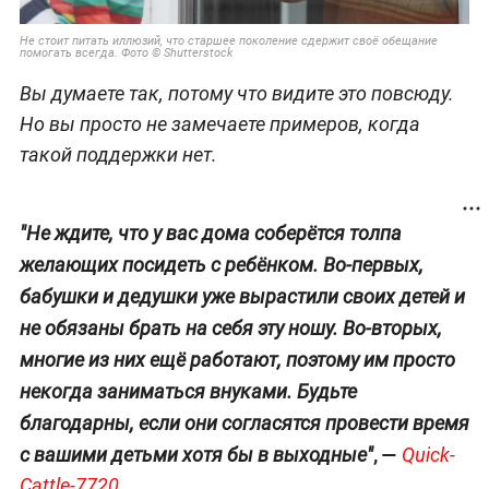
Не стоит питать иллюзий, что старшее поколение сдержит своё обещание
помогать всегда. Фото © Shutterstock
Вы думаете так, потому что видите это повсюду.
Но вы просто не замечаете примеров, когда
такой поддержки нет.
"Не ждите, что у вас дома соберётся толпа
желающих посидеть с ребёнком. Во-первых,
бабушки и дедушки уже вырастили своих детей и
не обязаны брать на себя эту ношу. Во-вторых,
многие из них ещё работают, поэтому им просто
некогда заниматься внуками. Будьте
благодарны, если они согласятся провести время
, —
с вашими детьми хотя бы в выходные"
Quick-
Cattle-7720.