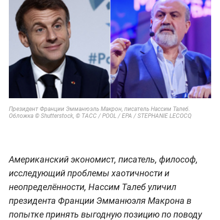
Президент Франции Эмманюэль Макрон, писатель Нассим Талеб.
Обложка © Shutterstock, © ТАСС / POOL / EPA / STEPHANIE LECOCQ
Американский экономист, писатель, философ,
исследующий проблемы хаотичности и
неопределённости, Нассим Талеб уличил
президента Франции Эмманюэля Макрона в
попытке принять выгодную позицию по поводу