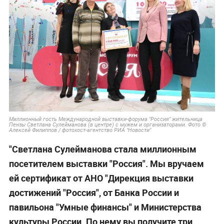
Миллионный гость Международной выставки-форума "Россия" жительница
Пензы Светлана Сулейманова (в центре) с мужем и организаторами. Фото ©
Алексей Филиппов / фотохост-агентство РИА "Новости"
"Светлана Сулейманова стала миллионным
посетителем выставки "Россия". Мы вручаем
ей сертификат от АНО "Дирекция выставки
достижений "Россия", от Банка России и
павильона "Умные финансы" и Министерства
культуры России. По нему вы получите три