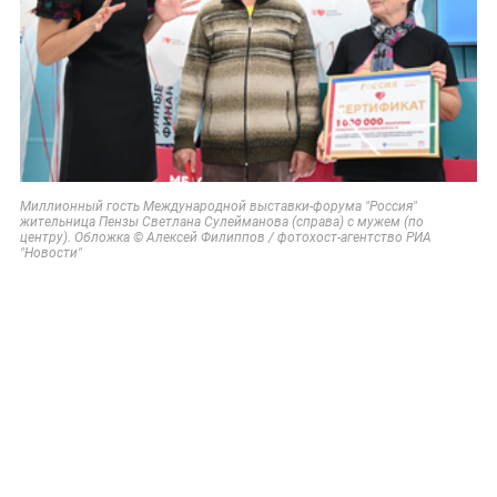
Миллионный гость Международной выставки-форума "Россия"
жительница Пензы Светлана Сулейманова (справа) с мужем (по
центру). Обложка © Алексей Филиппов / фотохост-агентство РИА
"Новости"