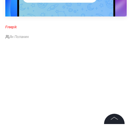
Freepik
Ян Поланин
©
2026
News Media Holding.