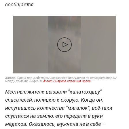
сообщается.
Житель Орска под действием наркотиков прогулялся по электропроводам
между домами. Видео ©
vk.com / Служба спасения Орска
Местные жители вызвали "канатоходцу"
спасателей, полицию и скорую. Когда он,
испугавшись количества "мигалок", всё-таки
спустился на землю, его передали в руки
медиков. Оказалось, мужчина не в себе —