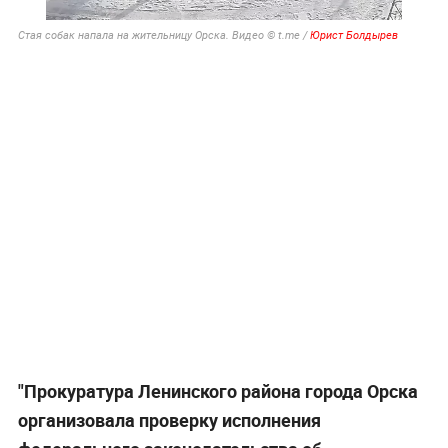
Стая собак напала на жительницу Орска. Видео © t.me /
Юрист Болдырев
"Прокуратура Ленинского района города Орска
организовала проверку исполнения