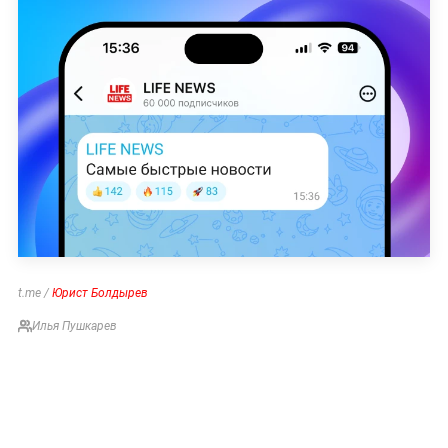
t.me /
Юрист Болдырев
Илья Пушкарев