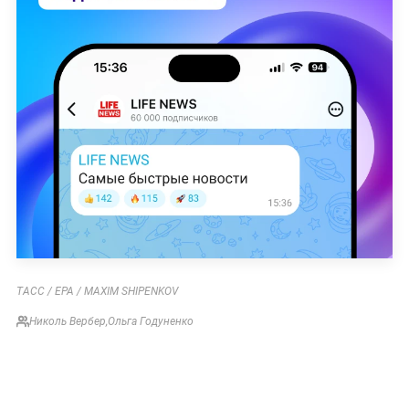
ТАСС / EPA / MAXIM SHIPENKOV
Николь Вербер
,
Ольга Годуненко