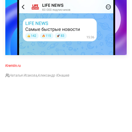
Kremlin.ru
Наталья Исакова
,
Александр Юнашев