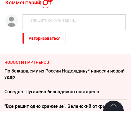
Комментарий
Авторизоваться
НОВОСТИ ПАРТНЕРОВ
По бежавшему из России Надеждину* нанесли новый
удар
Соседов: Пугачева безнадежно постарела
"Все решит одно сражение". Зеленский открыл
страшную правду
©
2026
News Media Holding.
Все права защищены
Дело убитых в Таиланде россиян прекратило череду