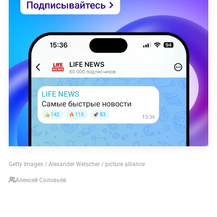
Getty Images / Alexander Welscher / picture alliance
Алексей Соловьёв