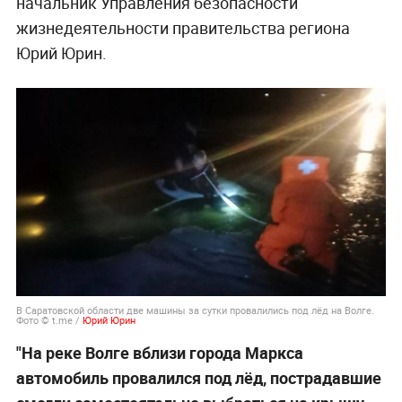
начальник Управления безопасности
жизнедеятельности правительства региона
Юрий Юрин.
В Саратовской области две машины за сутки провалились под лёд на Волге.
Фото © t.me /
Юрий Юрин
"На реке Волге вблизи города Маркса
автомобиль провалился под лёд, пострадавшие