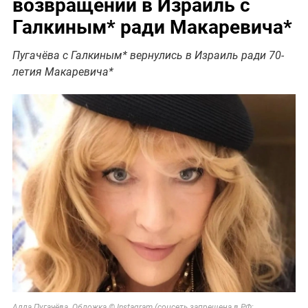
возвращении в Израиль с
Галкиным* ради Макаревича*
Пугачёва с Галкиным* вернулись в Израиль ради 70-
летия Макаревича*
Алла Пугачёва. Обложка © Instagram (соцсеть запрещена в РФ;