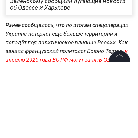
Зеленскому сообщили пугающие новости
об Одессе и Харькове
Ранее сообщалось, что по итогам спецоперации
Украина потеряет ещё больше территорий и
попадёт под политическое влияние России. Как
заявил французский политолог Брюно Тертре,
к
апрелю 2025 года ВС РФ могут занять Одессу и
Харьков, а сама Незалежная лишится выхода к
©
2026
News Media Holding.
Все права защищены
Чёрному морю.
Информация
Контакты
Редакция
Правовая информация