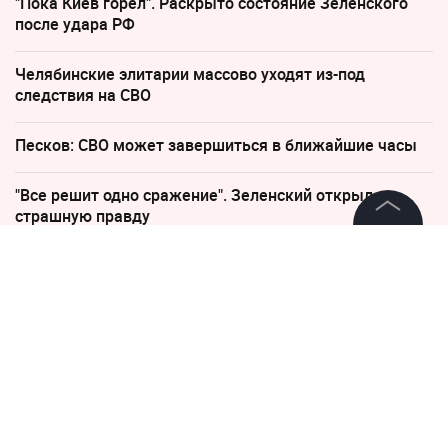
"Пока Киев горел". Раскрыто состояние Зеленского
после удара РФ
Челябинские элитарии массово уходят из-под
следствия на СВО
Песков: СВО может завершиться в ближайшие часы
"Все решит одно сражение". Зеленский открыл
страшную правду
©
2026
News Media Holding.
Все права защищены
12 января 2024, 14:00
3928
Кот Франц из Правительства
Информация
Петербурга позвал на работу
"уволенного" из магазина
Контакты
сородича
Редакция