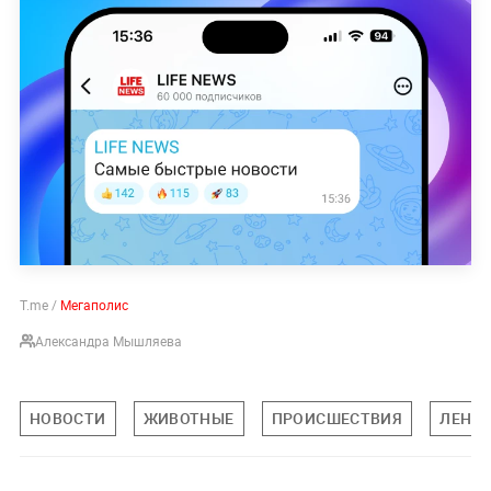
T.me /
Мегаполис
Александра Мышляева
НОВОСТИ
ЖИВОТНЫЕ
ПРОИСШЕСТВИЯ
ЛЕНИН