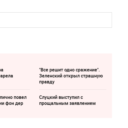
ва
"Все решит одно сражение".
тарела
Зеленский открыл страшную
правду
лично повел
Слуцкий выступил с
ии фон дер
прощальным заявлением