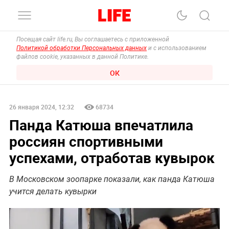
Посещая сайт life.ru, Вы соглашаетесь с приложенной
Политикой обработки Персональных данных
и с использованием
файлов cookie, указанных в данной Политике.
ОК
26 января 2024, 12:32
68734
Панда Катюша впечатлила
россиян спортивными
успехами, отработав кувырок
В Московском зоопарке показали, как панда Катюша
учится делать кувырки