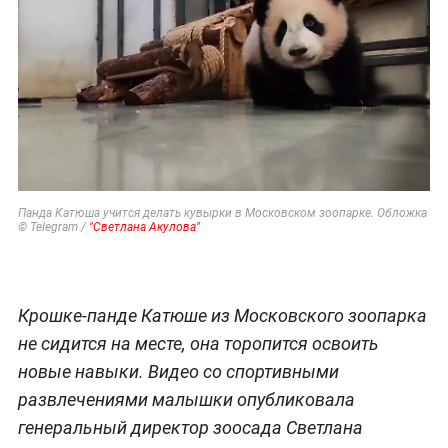
Панда Катюша учится делать кувырки в Московском зоопарке. Обложка
© Telegram /
"Светлана Акулова"
Крошке-панде Катюше из Московского зоопарка
не сидится на месте, она торопится освоить
новые навыки. Видео со спортивными
развлечениями малышки опубликовала
генеральный директор зоосада Светлана