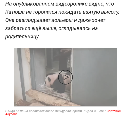
На опубликованном видеоролике видно, что
Катюша не торопится покидать взятую высоту.
Она разглядывает вольеры и даже хочет
забраться ещё выше, оглядываясь на
родительницу.
Панда Катюша осваивает порог между вольерами. Видео © T.me /
Светлана
Акулова