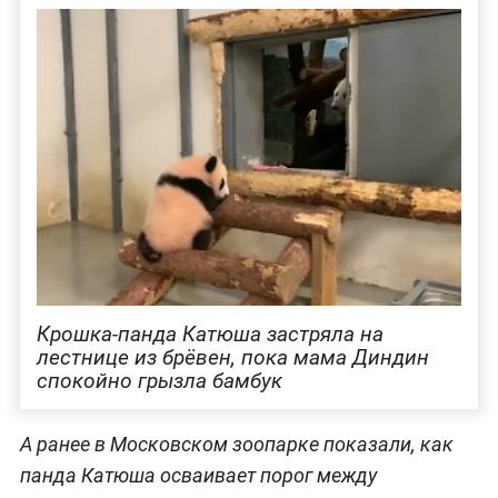
Крошка-панда Катюша застряла на
лестнице из брёвен, пока мама Диндин
спокойно грызла бамбук
А ранее в Московском зоопарке показали, как
панда Катюша осваивает порог между