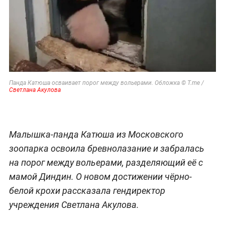
Панда Катюша осваивает порог между вольерами. Обложка © T.me /
Светлана Акулова
Малышка-панда Катюша из Московского
зоопарка освоила бревнолазание и забралась
на порог между вольерами, разделяющий её с
мамой Диндин. О новом достижении чёрно-
белой крохи рассказала гендиректор
учреждения Светлана Акулова.