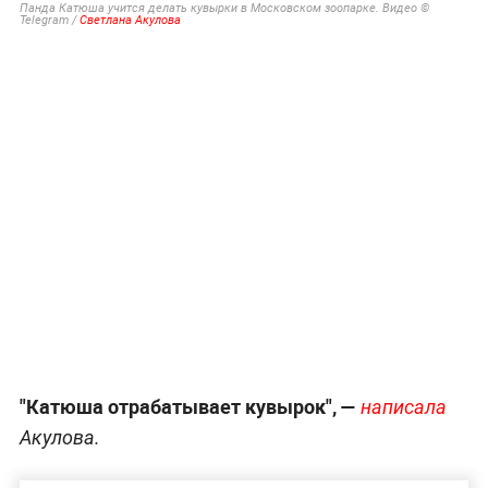
Панда Катюша учится делать кувырки в Московском зоопарке. Видео ©
Telegram /
Светлана Акулова
"Катюша отрабатывает кувырок", —
написала
Акулова.