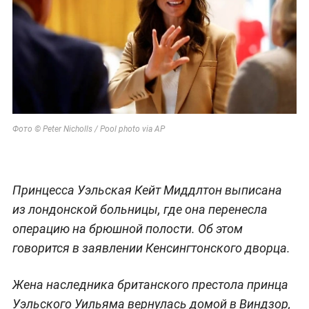
Фото © Peter Nicholls / Pool photo via AP
Принцесса Уэльская Кейт Миддлтон выписана
из лондонской больницы, где она перенесла
операцию на брюшной полости. Об этом
говорится в заявлении Кенсингтонского дворца.
Жена наследника британского престола принца
Уэльского Уильяма вернулась домой в Виндзор,