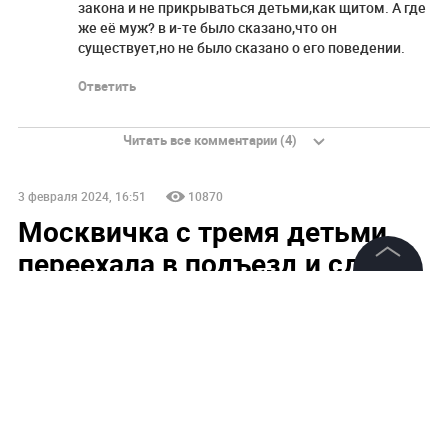
закона и не прикрываться детьми,как щитом. А где
же её муж? в и-те было сказано,что он
существует,но не было сказано о его поведении.
Ответить
Читать все комментарии (4)
3 февраля 2024, 16:51
10870
Москвичка с тремя детьми
переехала в подъезд и сдала
квартиру
©
2026
News Media Holding.
Все права защищены
Московская прокуратура выяснит, почему мать с
тремя детьми съехала в подъезд
Информация
Контакты