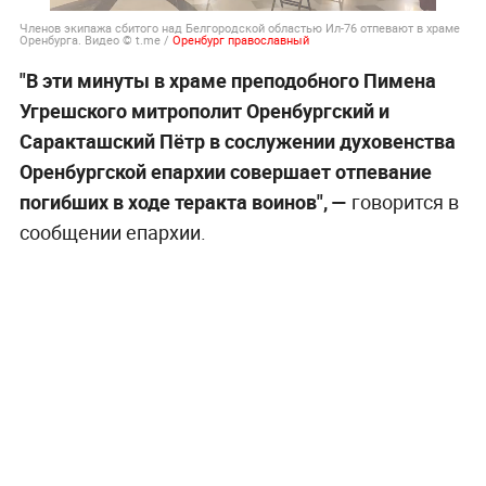
Членов экипажа сбитого над Белгородской областью Ил-76 отпевают в храме
Оренбурга. Видео © t.me /
Оренбург православный
"В эти минуты в храме преподобного Пимена
Угрешского митрополит Оренбургский и
Саракташский Пётр в сослужении духовенства
Оренбургской епархии совершает отпевание
погибших в ходе теракта воинов", —
говорится в
сообщении епархии.