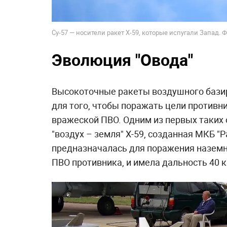
Су-57 — носители ракет Х-59, которые испугали Запад. Ф
Эволюция "Овода"
Высокоточные ракеты воздушного бази
для того, чтобы поражать цели противни
вражеской ПВО. Одним из первых таких 
"воздух – земля" Х-59, созданная МКБ "Р
предназначалась для поражения наземн
ПВО противника, и имела дальность 40 к