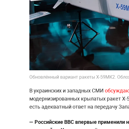
Обновлённый вариант ракеты Х-59МК2. Обл
В украинских и западных СМИ
обсужда
модернизированных крылатых ракет Х-59
есть адекватный ответ на передачу Зап
—
Российские ВВС впервые применили н