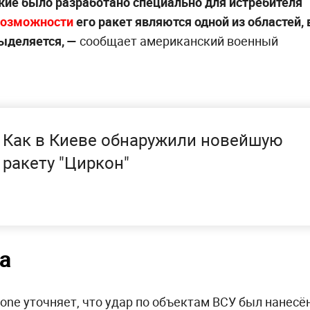
жие было разработано специально для истребителя
возможности
его ракет являются одной из областей, 
ыделяется, —
сообщает американский военный
Как в Киеве обнаружили новейшую
ракету "Циркон"
а
ne уточняет, что удар по объектам ВСУ был нанесё