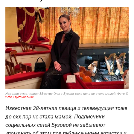
Недавно отметившая 38-летие Ольга Бузова тоже пока не стала мамой. Фото ©
t.me / byzovahouse
Известная 38-летняя певица и телеведущая тоже
до сих пор не стала мамой. Подписчики
социальных сетей Бузовой не забывают
упомянуть об этом под публикациями артистки и