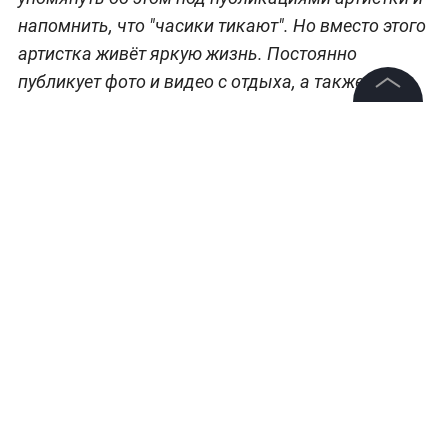
напомнить, что "часики тикают". Но вместо этого
артистка живёт яркую жизнь. Постоянно
публикует фото и видео с отдыха, а также
модных столичных тусовок. На вопросы
©
2026
News Media Holding.
хейтеров о том, когда же Бузова родит, она
Все права защищены
отвечает жёстко: "Собака лает, караван идёт".
Информация
Контакты
Редакция
Правовая информация
Политика обработки персональных данных
Партнерам
RSS