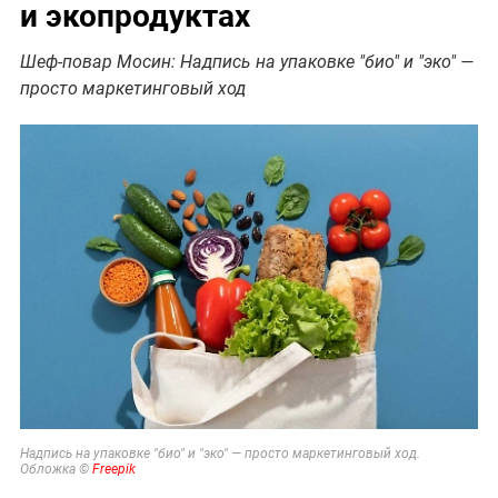
и экопродуктах
Шеф-повар Мосин: Надпись на упаковке "био" и "эко" —
просто маркетинговый ход
Надпись на упаковке "био" и "эко" — просто маркетинговый ход.
Обложка ©
Freepik