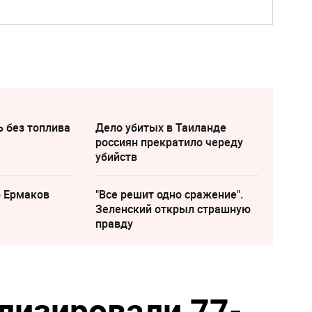
ь без топлива
Дело убитых в Таиланде
россиян прекратило череду
убийств
р Ермаков
"Все решит одно сражение".
Зеленский открыл страшную
правду
лизировали 77-