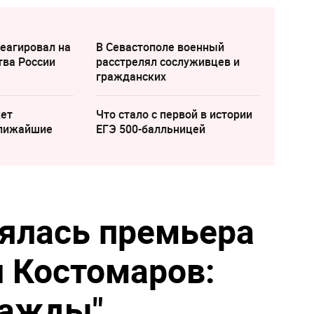
еагировал на
В Севастополе военный
тва России
расстрелял сослуживцев и
гражданских
жет
Что стало с первой в истории
ближайшие
ЕГЭ 500-балльницей
ялась премьера
 Костомаров:
важды"