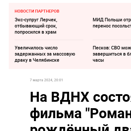
НОВОСТИ ПАРТНЕРОВ
Экс-супруг Лерчек,
МИД Польши отр
отбывающий срок,
перенос посольс
попросился в храм
Увеличилось число
Песков: СВО мо
задержанных за массовую
завершиться в 
драку в Челябинске
часы
7 марта 2024, 20:01
На ВДНХ состо
фильма "Роман
рождённый д