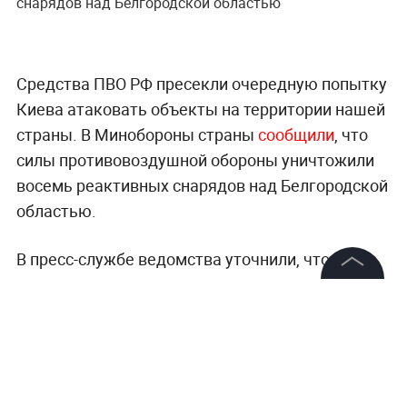
снарядов над Белгородской областью
Средства ПВО РФ пресекли очередную попытку
Киева атаковать объекты на территории нашей
страны. В Минобороны страны
сообщили
, что
силы противовоздушной обороны уничтожили
восемь реактивных снарядов над Белгородской
областью.
В пресс-службе ведомства уточнили, что ВСУ
планировали совершить террористическую
©
2026
News Media Holding.
атаку на российской территории утром в
Все права защищены
четверг, 14 марта.
Информация