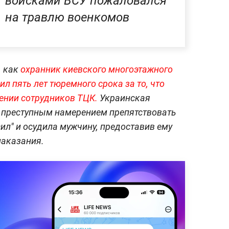
войсками ВСУ пожаловался
на травлю военкомов
, как
охранник киевского многоэтажного
л пять лет тюремного срока за то, что
ении сотрудников ТЦК.
Украинская
м преступным намерением препятствовать
ил" и осудила мужчину, предоставив ему
наказания.