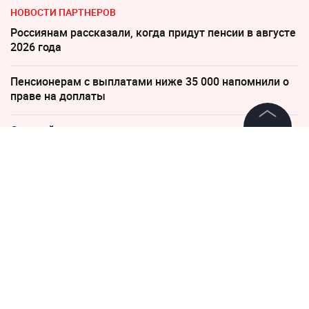
НОВОСТИ ПАРТНЕРОВ
Россиянам рассказали, когда придут пенсии в августе
2026 года
Пенсионерам с выплатами ниже 35 000 напомнили о
праве на доплаты
Слуцкий выступил с прощальным заявлением
©
2026
News Media Holding.
Все права защищены
В Севастополе военный расстрелял сослуживцев и
гражданских
Информация
Песков: СВО может завершиться в ближайшие часы
Контакты
"Все решит одно сражение". Зеленский открыл
Редакция
страшную правду
Правовая информация
Политика обработки персональных данных