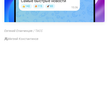
Евгений Епанчинцев / ТАСС
Матвей Константинов