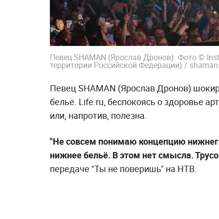
Певец SHAMAN (Ярослав Дронов). Фото © Ins
территории Российской Федерации) / shaman
Певец SHAMAN (Ярослав Дронов) шокиро
бельё. Life.ru, беспокоясь о здоровье а
или, напротив, полезна.
"Не совсем понимаю концепцию нижнего 
нижнее бельё. В этом нет смысла. Трусо
передаче "Ты не поверишь" на НТВ.