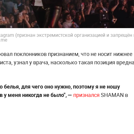
tagram (признан экстремистской организацией и запрещён 
.me
вал поклонников признанием, что не носит нижнее
ртиста, узнал у врача, насколько такая позиция вредн
белья, для чего оно нужно, поэтому я не ношу
в у меня никогда не было", —
признался
SHAMAN в