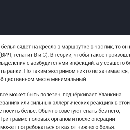
белья сядет на кресло в маршрутке в час пик, то он 
ИЧ, гепатит В и С). В теории, чтобы такое произошл
ыделения с возбудителями инфекций, а у севшего б
ть ранки. Но таким экстримом никто не занимается,
в общественном месте минимальный.
овсе может быть полезен, подчёркивает Уланкина.
ваниях или сильных аллергических реакциях в этой
 носить бельё. Обычно советуют спать без него,
При травме половых органов и после операции
ожет потребоваться отказ от нижнего белья.