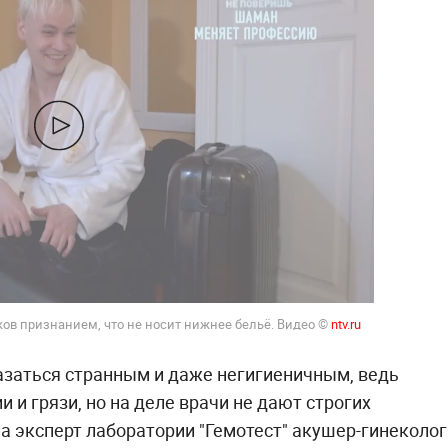
в признанием, что не носит нижнее бельё. Видео ©
ntv.ru
азаться странным и даже негигиеничным, ведь
 и грязи, но на деле врачи не дают строгих
ла эксперт лаборатории "Гемотест" акушер-гинеколог