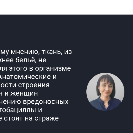
му мнению, ткань, из
нее бельё, не
ля этого в организме
 Анатомические и
ости строения
н и женщин
анению вредоносных
ктобациллы и
 стоят на страже