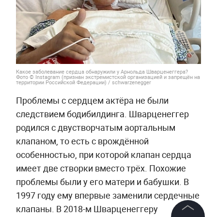
Какое заболевание сердца обнаружили у Арнольда Шварценеггера?
Фото © Instagram (признан экстремистской организацией и запрещён на
территории Российской Федерации) / schwarzenegger
Проблемы с сердцем актёра не были
следствием бодибилдинга. Шварценеггер
родился с двустворчатым аортальным
клапаном, то есть с врождённой
особенностью, при которой клапан сердца
имеет две створки вместо трёх. Похожие
проблемы были у его матери и бабушки. В
1997 году ему впервые заменили сердечные
клапаны. В 2018-м Шварценеггеру