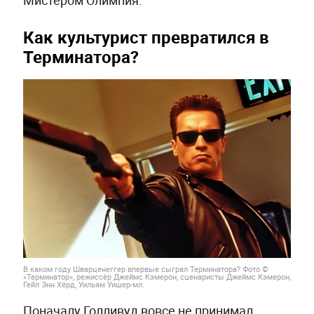
Как культурист превратился в
Терминатора?
В каком году Шварценеггер впервые сыграл Терминатора? Фото ©
«Терминатор», режиссёр Джеймс Кэмерон, сценаристы Джеймс Кэмерон,
Гейл Энн Хёрд, Уильям Уишер-мл.
Поначалу Голливуд вовсе не принимал