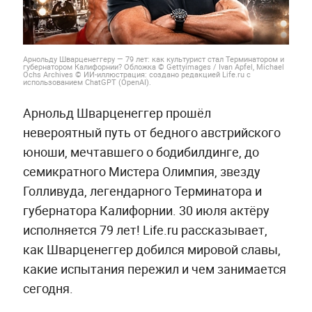
Арнольду Шварценеггеру — 79 лет: как культурист стал Терминатором и
губернатором Калифорнии? Обложка © Gettyimages / Ivan Apfel, Michael
Ochs Archives © ИИ-иллюстрация: создано редакцией Life.ru с
использованием ChatGPT (OpenAI).
Арнольд Шварценеггер прошёл
невероятный путь от бедного австрийского
юноши, мечтавшего о бодибилдинге, до
семикратного Мистера Олимпия, звезду
Голливуда, легендарного Терминатора и
губернатора Калифорнии. 30 июля актёру
исполняется 79 лет! Life.ru рассказывает,
как Шварценеггер добился мировой славы,
какие испытания пережил и чем занимается
сегодня.