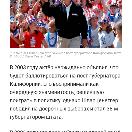
Сколько лет Шварценеггер занимал пост губернатора Калифорнии? Фото
© ТАСС / Steve Yeater / АР
В 2003 году актёр неожиданно объявил, что
будет баллотироваться на пост губернатора
Калифорнии. Его воспринимали как
очередную знаменитость, решившую
поиграть в политику, однако Шварценеггер
победил на досрочных выборах и стал 38-м
губернатором штата.