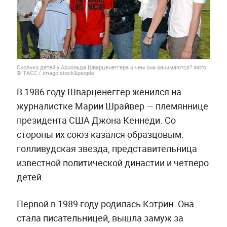
Сколько детей у Арнольда Шварценеггера и чем они занимаются? Фото
© ТАСС / imago stock&people
В 1986 году Шварценеггер женился на
журналистке Марии Шрайвер — племяннице
президента США Джона Кеннеди. Со
стороны их союз казался образцовым:
голливудская звезда, представительница
известной политической династии и четверо
детей.
Первой в 1989 году родилась Кэтрин. Она
стала писательницей, вышла замуж за