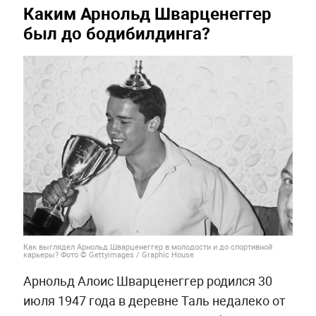
Каким Арнольд Шварценеггер
был до бодибилдинга?
Как выглядел Арнольд Шварценеггер в молодости и до спортивной
карьеры? Фото © Gettyimages / Graphic House
Арнольд Алоис Шварценеггер родился 30
июля 1947 года в деревне Таль недалеко от