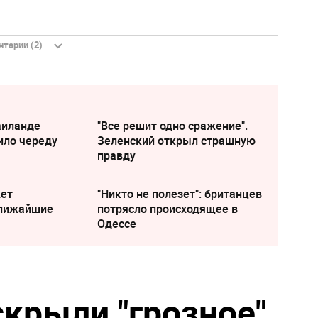
тарии (2)
аиланде
"Все решит одно сражение".
ило череду
Зеленский открыл страшную
правду
жет
"Никто не полезет": британцев
ближайшие
потрясло происходящее в
Одессе
скрыли "грозное"