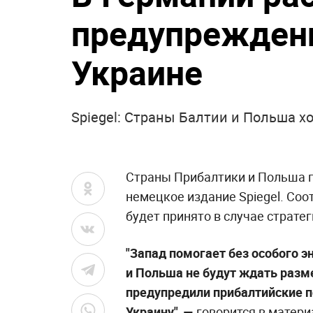
предупреждени
Украине
Spiegel: Страны Балтии и Польша хо
Страны Прибалтики и Польша г
немецкое издание Spiegel. Со
будет принято в случае страте
"Запад помогает без особого э
и Польша не будут ждать разме
предупредили прибалтийские по
Украину", —
говорится в матери