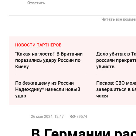
Ответить
Читать все коммен
НОВОСТИ ПАРТНЕРОВ
"Какая наглость!" В Британии
Дело убитых в Т
поразились удару России по
россиян прекрат
Киеву
убийств
По бежавшему из России
Песков: СВО мо
Надеждину* нанесли новый
завершиться в 
удар
часы
26 мая 2024, 12:47
79574
В Германии ра