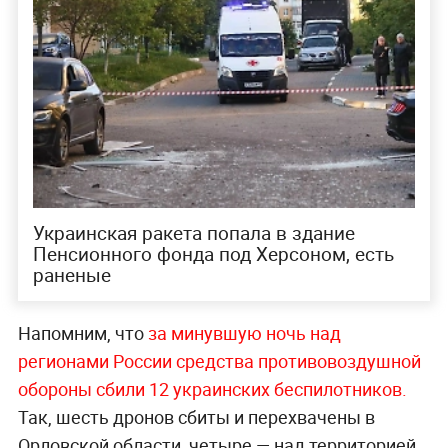
Украинская ракета попала в здание
Пенсионного фонда под Херсоном, есть
раненые
Напомним, что
за минувшую ночь над
регионами России средства противовоздушной
обороны сбили 12 украинских беспилотников.
Так, шесть дронов сбиты и перехвачены в
Орловской области, четыре — над территорией