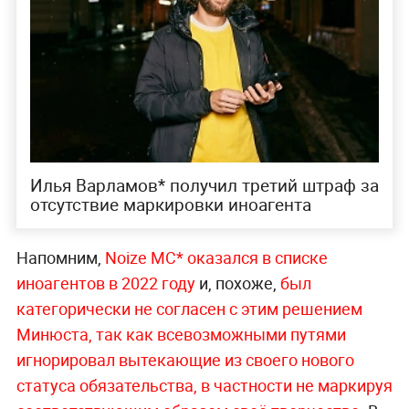
Илья Варламов* получил третий штраф за
отсутствие маркировки иноагента
Напомним,
Noize MC* оказался в списке
иноагентов в 2022 году
и, похоже,
был
категорически не согласен с этим решением
Минюста, так как всевозможными путями
игнорировал вытекающие из своего нового
статуса обязательства, в частности не маркируя