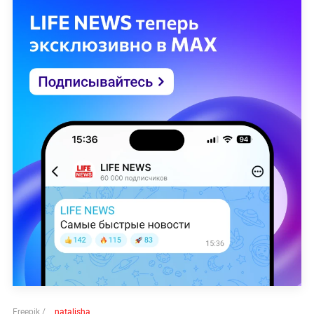
Freepik /
__natalisha__