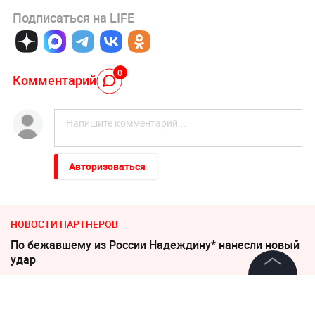
Подписаться на LIFE
0
Комментарий
Авторизоваться
НОВОСТИ ПАРТНЕРОВ
По бежавшему из России Надеждину* нанесли новый
удар
©
2026
News Media Holding.
Песков: СВО может завершиться в ближайшие часы
Все права защищены