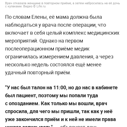
Врач отказала женщине в повторном приёме, а затем набросилась на её дочь
с кулаками. Видео © Life.ru
По словам Елены, её мама должна была
наблюдаться у врача после операции, что
включает в себя целый комплекс медицинских
мероприятий. Однако на первом
послеоперационном приёме медик
ограничилась измерением давления, а через
несколько недель состоялся ещё менее
удачный повторный приём.
"У нас был талон на 11:00, но до нас в кабинете
был пациент, поэтому мы попали туда
с опозданием. Как только мы вошли, врач
спросила, для чего мы пришли, так как у неё
уже закончился приём и к ней не имели права
никого записывать"
,
—
объясняет дочь