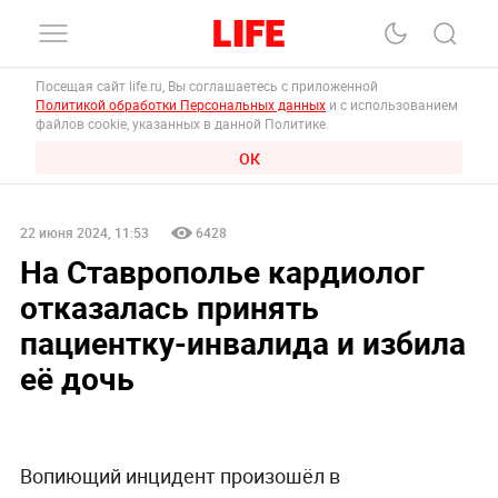
Посещая сайт life.ru, Вы соглашаетесь с приложенной
Политикой обработки Персональных данных
и с использованием
файлов cookie, указанных в данной Политике.
ОК
22 июня 2024, 11:53
6428
На Ставрополье кардиолог
отказалась принять
пациентку-инвалида и избила
её дочь
Вопиющий инцидент произошёл в