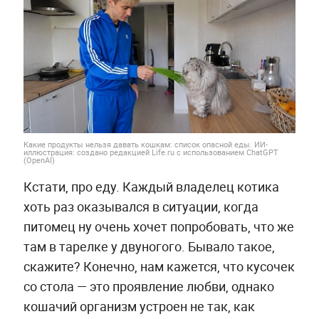
Какие продукты нельзя давать кошкам: список опасной еды. ИИ-
иллюстрация: создано редакцией Life.ru с использованием ChatGPT
(OpenAI)
Кстати, про еду. Каждый владелец котика
хоть раз оказывался в ситуации, когда
питомец ну очень хочет попробовать, что же
там в тарелке у двуногого. Бывало такое,
скажите? Конечно, нам кажется, что кусочек
со стола — это проявление любви, однако
кошачий организм устроен не так, как