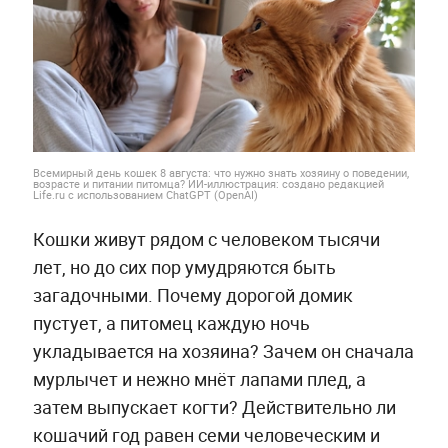
Всемирный день кошек 8 августа: что нужно знать хозяину о поведении,
возрасте и питании питомца? ИИ-иллюстрация: создано редакцией
Life.ru с использованием ChatGPT (OpenAI)
Кошки живут рядом с человеком тысячи
лет, но до сих пор умудряются быть
загадочными. Почему дорогой домик
пустует, а питомец каждую ночь
укладывается на хозяина? Зачем он сначала
мурлычет и нежно мнёт лапами плед, а
затем выпускает когти? Действительно ли
кошачий год равен семи человеческим и