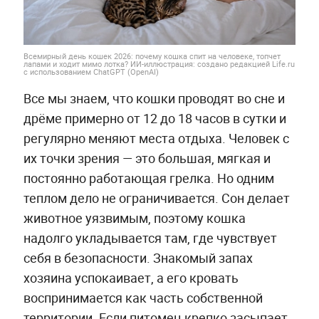
Всемирный день кошек 2026: почему кошка спит на человеке, топчет
лапами и ходит мимо лотка? ИИ-иллюстрация: создано редакцией Life.ru
с использованием ChatGPT (OpenAI)
Все мы знаем, что кошки проводят во сне и
дрёме примерно от 12 до 18 часов в сутки и
регулярно меняют места отдыха. Человек с
их точки зрения — это большая, мягкая и
постоянно работающая грелка. Но одним
теплом дело не ограничивается. Сон делает
животное уязвимым, поэтому кошка
надолго укладывается там, где чувствует
себя в безопасности. Знакомый запах
хозяина успокаивает, а его кровать
воспринимается как часть собственной
территории. Если питомец крепко засыпает