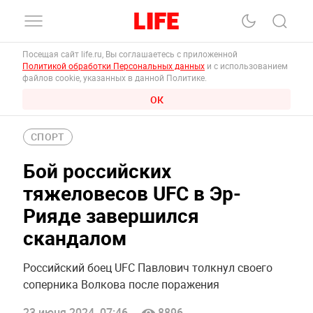
Посещая сайт life.ru, Вы соглашаетесь с приложенной
Политикой обработки Персональных данных
и с использованием
файлов cookie, указанных в данной Политике.
ОК
СПОРТ
Бой российских
тяжеловесов UFC в Эр-
Рияде завершился
скандалом
Российский боец UFC Павлович толкнул своего
соперника Волкова после поражения
23 июня 2024, 07:46
8896