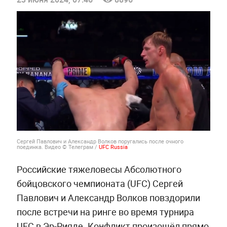
Сергей Павлович и Александр Волков поругались после очного
поединка. Видео © Телеграм /
UFC Russia
Российские тяжеловесы Абсолютного
бойцовского чемпионата (UFC) Сергей
Павлович и Александр Волков повздорили
после встречи на ринге во время турнира
UFC в Эр-Рияде. Конфликт произошёл прямо