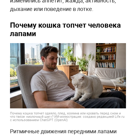
изменились аппетит, жажда, активность,
дыхание или поведение в лотке.
Почему кошка топчет человека
лапами
Почему кошка топчет одеяло, плед, хозяина или кровать перед сном и
что такое «молочный шаг»? ИИ-иллюстрация: создано редакцией Life.ru
с использованием ChatGPT (OpenAI)
Ритмичные движения передними лапами