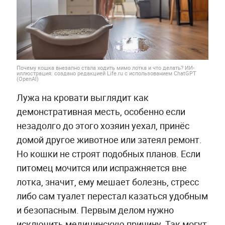
Почему кошка внезапно стала ходить мимо лотка и что делать? ИИ-
иллюстрация: создано редакцией Life.ru с использованием ChatGPT
(OpenAI)
Лужа на кровати выглядит как
демонстративная месть, особенно если
незадолго до этого хозяин уехал, принёс
домой другое животное или затеял ремонт.
Но кошки не строят подобных планов. Если
питомец мочится или испражняется вне
лотка, значит, ему мешает болезнь, стресс
либо сам туалет перестал казаться удобным
и безопасным. Первым делом нужно
исключить медицинскую причину. Так могут