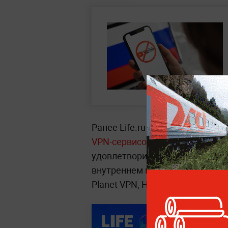
Ранее Life.ru рассказывал о том
VPN-сервисов из App Store.
Аме
удовлетворить требование вед
внутреннем магазине приложени
Planet VPN, Hidemy.Name VPN, L