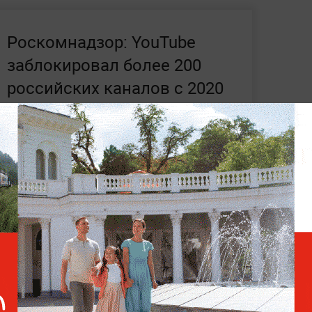
Роскомнадзор: YouTube
заблокировал более 200
российских каналов с 2020
года
, что
Роскомнадзор добился удаления 25
риканская корпорация решила
омства и заблокировала в своём
й NordVPN, Proton VPN, Red Shield VPN,
e VPN и PIA VPN.