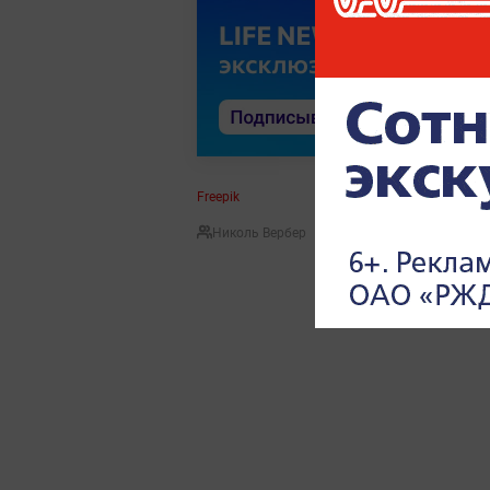
Freepik
Николь Вербер