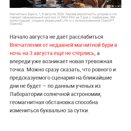
Магнитные бури 6, 7, 8 августа 2026: Какова вероятность шторма и что
говорит официальный прогноз от ИКИ РАН на 3 дня с графиками. ИИ-
иллюстрация: создано редакцией Life.ru с использованием ChatGPT
(OpenAI)
Начало августа не даёт расслабиться.
Впечатления от недавней магнитной бури в
ночь на 3 августа ещё не стёрлись
, а
впереди уже возникает новая тревожная
точка. Можно сразу сказать, что ровного и
предсказуемого сценария на ближайшие
дни не будет — по данным учёных из
Лаборатории солнечной астрономии,
геомагнитная обстановка способна
измениться буквально за сутки.