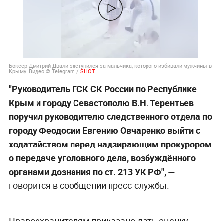
Боксёр Дмитрий Двали заступился за мальчика, которого избивали мужчины в
Крыму. Видео © Telegram /
SHOT
"Руководитель ГСК СК России по Республике
Крым и городу Севастополю В.Н. Терентьев
поручил руководителю следственного отдела по
городу Феодосии Евгению Овчаренко выйти с
ходатайством перед надзирающим прокурором
о передаче уголовного дела, возбуждённого
органами дознания по ст. 213 УК РФ", —
говорится в сообщении пресс-службы.
Правоохранителям приказано дать оценку