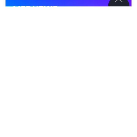
©
2026
News Media Holding.
Все права защищены
Информация
Контакты
Редакция
Правовая информация
Политика обработки персональных данных
Партнерам
RSS
Жанры и форматы
Расследования
Александра Вишнякова