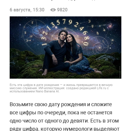
6 августа, 15:30
9820
Есть эта цифра в дате рождения — и жизнь превращается в вечную
миссию служения. ИИ-иллюстрация: создано редакцией Life.ru с
использованием Nano Banana AI.
Возьмите свою дату рождения и сложите
все цифры по очереди, пока не останется
одно число от одного до девяти. Есть в этом
ряду цифра, которую нумерологи выделяют