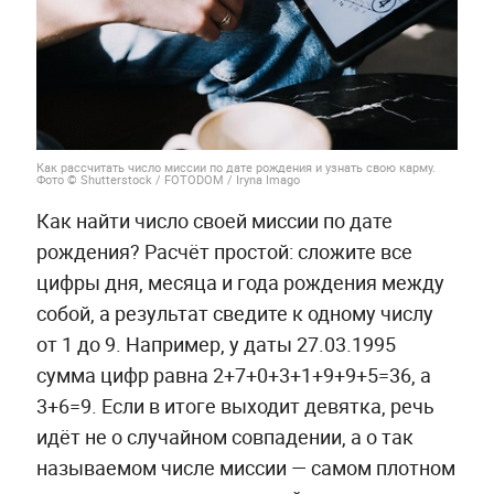
Как рассчитать число миссии по дате рождения и узнать свою карму.
Фото © Shutterstock / FOTODOM / Iryna Imago
Как найти число своей миссии по дате
рождения? Расчёт простой: сложите все
цифры дня, месяца и года рождения между
собой, а результат сведите к одному числу
от 1 до 9. Например, у даты 27.03.1995
сумма цифр равна 2+7+0+3+1+9+9+5=36, а
3+6=9. Если в итоге выходит девятка, речь
идёт не о случайном совпадении, а о так
называемом числе миссии — самом плотном