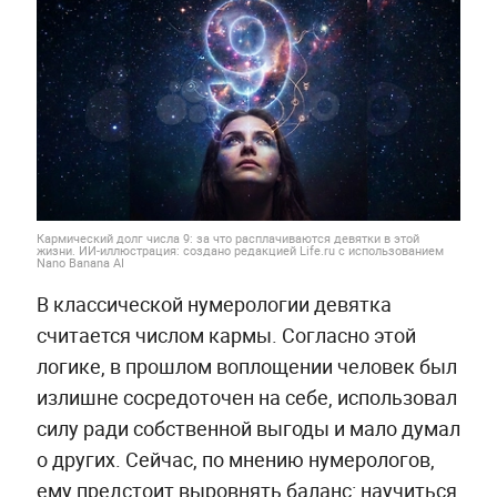
Кармический долг числа 9: за что расплачиваются девятки в этой
жизни. ИИ-иллюстрация: создано редакцией Life.ru с использованием
Nano Banana AI
В классической нумерологии девятка
считается числом кармы. Согласно этой
логике, в прошлом воплощении человек был
излишне сосредоточен на себе, использовал
силу ради собственной выгоды и мало думал
о других. Сейчас, по мнению нумерологов,
ему предстоит выровнять баланс: научиться