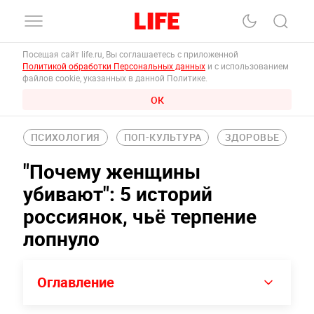
Посещая сайт life.ru, Вы соглашаетесь с приложенной
Политикой обработки Персональных данных
и с использованием
файлов cookie, указанных в данной Политике.
ОК
ПСИХОЛОГИЯ
ПОП-КУЛЬТУРА
ЗДОРОВЬЕ
"Почему женщины
убивают": 5 историй
россиянок, чьë терпение
лопнуло
Оглавление