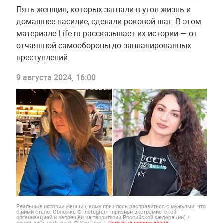
Пять женщин, которых загнали в угол жизнь и
домашнее насилие, сделали роковой шаг. В этом
материале Life.ru рассказывает их истории — от
отчаянной самообороны до запланированных
преступлений.
9 августа 2024, 16:00
Реальные истории женщин, кому пришлось расправиться с мужьями: что
с ними стало. Обложка © Instagram (признан экстремистской
организацией и запрещён на территории Российской Федерации) /
couch_with_dark_past, © YouTube /
Дорога на северо-запад