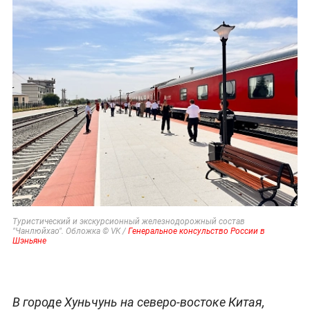
Туристический и экскурсионный железнодорожный состав
"Чанлюйхао". Обложка © VK /
Генеральное
консульство России в
Шэньяне
В городе Хуньчунь на северо-востоке Китая,