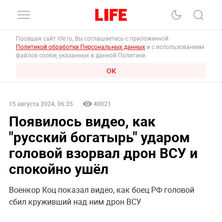
Посещая сайт life.ru, Вы соглашаетесь с приложенной
Политикой обработки Персональных данных
и с использованием
файлов cookie, указанных в данной Политике.
ОК
15 августа 2024, 06:35
40021
Появилось видео, как
"русский богатырь" ударом
головой взорвал дрон ВСУ и
спокойно ушёл
Военкор Коц показал видео, как боец РФ головой
сбил круживший над ним дрон ВСУ