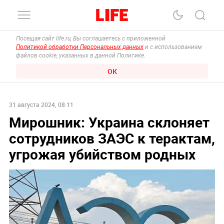
Посещая сайт life.ru, Вы соглашаетесь с приложенной
Политикой обработки Персональных данных
и с использованием
файлов cookie, указанных в данной Политике.
ОК
31 августа 2024, 08:11
Мирошник: Украина склоняет
сотрудников ЗАЭС к терактам,
угрожая убийством родных