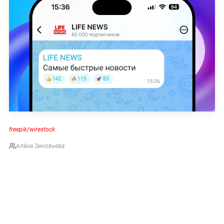
freepik/wirestock
Алёна Зиновьева