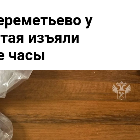
ереметьево у
тая изъяли
е часы