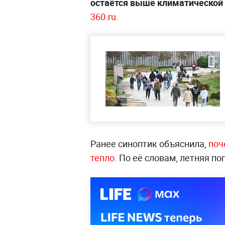
остаётся выше климатической
360.ru
.
Ранее синоптик объяснила,
поч
тепло
. По её словам, летняя по