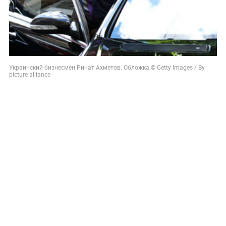
Украинский бизнесмен Ринат Ахметов. Обложка © Getty Images / By
picture alliance