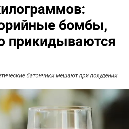
 килограммов:
лорийные бомбы,
ко прикидываются
гетические батончики мешают при похудении