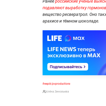
Ранее
российские учёные выясн
подавляют выработку гормонов
вещество ресвератрол. Оно такж
арахисе и тёмном шоколаде.
freepik/pvproductions
Алёна Зиновьева