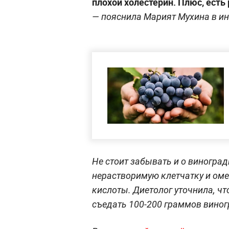
плохой холестерин. Плюс, есть
— пояснила Марият Мухина в и
Не стоит забывать и о виногра
нерастворимую клетчатку и ом
кислоты. Диетолог уточнила, чт
съедать 100-200 граммов виногр