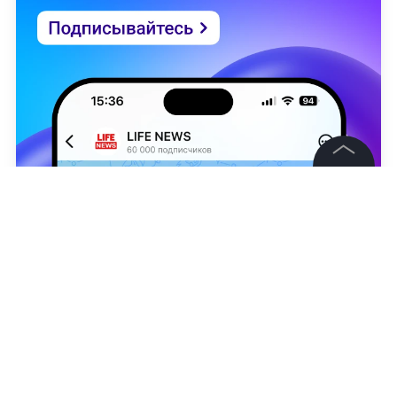
©
2026
News Media Holding.
Все права защищены
Информация
Контакты
Shutterstock / FOTODOM / Volurol
Редакция
Андрей Горяничев
,
Екатерина Кашух
Правовая информация
Политика обработки персональных данных