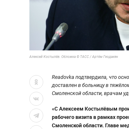
Алексей Костылёв. Обложка © ТАСС / Артём Геодакян
Readovka подтвердила, что осн
доставлен в больницу в тяжёло
Смоленской области, врачам уд
«С Алексеем Костылёвым прои
рабочего визита в рамках про
Смоленской области. Главе м