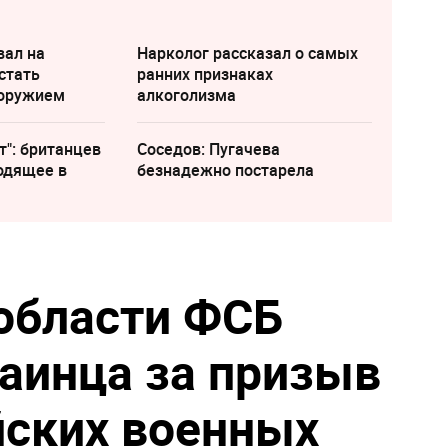
вал на
Нарколог рассказал о самых
стать
ранних признаках
 оружием
алкоголизма
т": британцев
Соседов: Пугачева
одящее в
безнадежно постарела
области ФСБ
аинца за призыв
йских военных